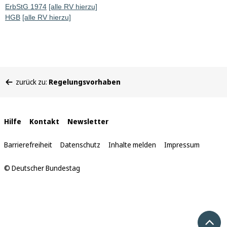
ErbStG 1974
[alle RV hierzu]
HGB
[alle RV hierzu]
Sie
zurück zu:
Regelungsvorhaben
befinden
sich
hier:
Interne
Hilfe
Kontakt
Newsletter
Links
Barrierefreiheit
Datenschutz
Inhalte melden
Impressum
© Deutscher Bundestag
Nach