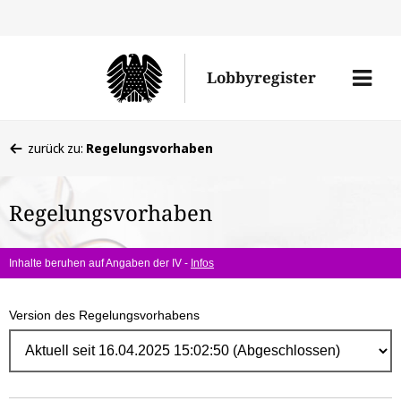
Direk
zum
Men
Lobbyregister
Inhal
öffne
Sie
zurück zu:
Regelungsvorhaben
befinden
sich
Regelungsvorhaben
hier:
Inhalte beruhen auf Angaben der IV -
Infos
Version des Regelungsvorhabens