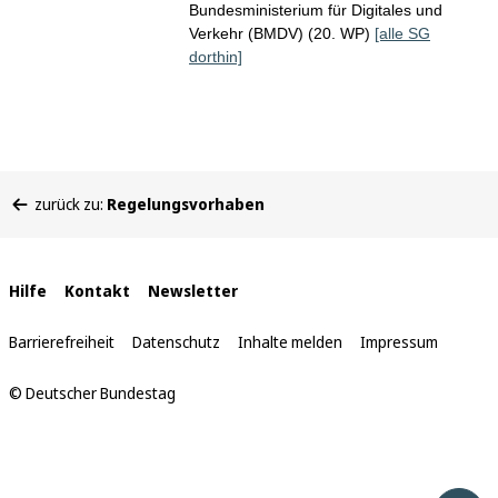
Bundesministerium für Digitales und
Verkehr (BMDV) (20. WP)
[alle SG
dorthin]
Sie
zurück zu:
Regelungsvorhaben
befinden
sich
hier:
Interne
Hilfe
Kontakt
Newsletter
Links
Barrierefreiheit
Datenschutz
Inhalte melden
Impressum
© Deutscher Bundestag