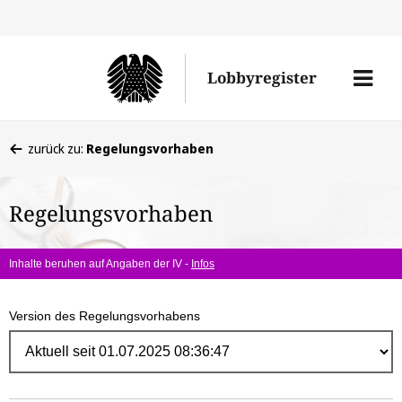
Direk
zum
Men
Lobbyregister
Inhal
öffne
Sie
zurück zu:
Regelungsvorhaben
befinden
sich
Regelungsvorhaben
hier:
Inhalte beruhen auf Angaben der IV -
Infos
Version des Regelungsvorhabens