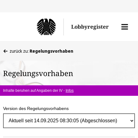
Direk
zum
Men
Lobbyregister
Inhal
öffne
Sie
zurück zu:
Regelungsvorhaben
befinden
sich
Regelungsvorhaben
hier:
Inhalte beruhen auf Angaben der IV -
Infos
Version des Regelungsvorhabens