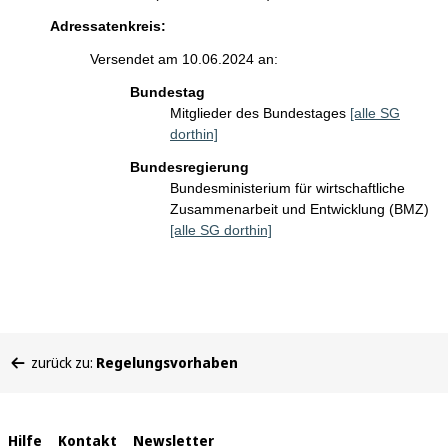
Adressatenkreis:
Versendet am 10.06.2024 an:
Bundestag
Mitglieder des Bundestages
[alle SG
dorthin]
Bundesregierung
Bundesministerium für wirtschaftliche
Zusammenarbeit und Entwicklung (BMZ)
[alle SG dorthin]
Sie
zurück zu:
Regelungsvorhaben
befinden
sich
hier:
Interne
Hilfe
Kontakt
Newsletter