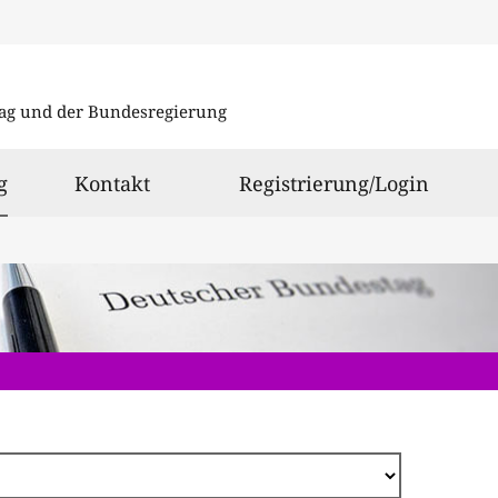
Direkt
zum
ag und der Bundesregierung
Inhalt
ausgewählt
g
Kontakt
Registrierung/Login