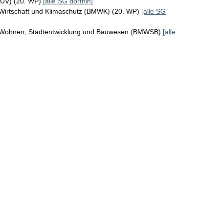
MUV) (20. WP)
[alle SG dorthin]
 Wirtschaft und Klimaschutz (BMWK) (20. WP)
[alle SG
r Wohnen, Stadtentwicklung und Bauwesen (BMWSB)
[alle