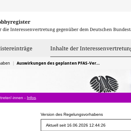
obbyregister
r die Interessenvertretung gegenüber dem
Deutschen Bundest
istereinträge
Inhalte der Interessenvertretun
haben
Auswirkungen des geplanten PFAS-Verbots für die Kälte-Klima-Branche / PFAS-Beschränkungsverfahren im Rahmen der REACH-Verordnung
treter/-innen -
Infos
.
Version des Regelungsvorhabens