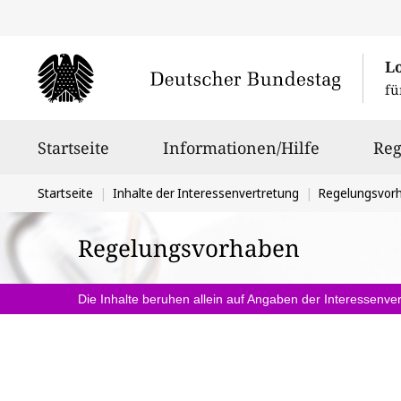
L
fü
Hauptnavigation
Startseite
Informationen/Hilfe
Reg
Sie
Startseite
Inhalte der Interessenvertretung
Regelungsvor
befinden
Regelungsvorhaben
sich
hier:
Die Inhalte beruhen allein auf Angaben der Interessenver