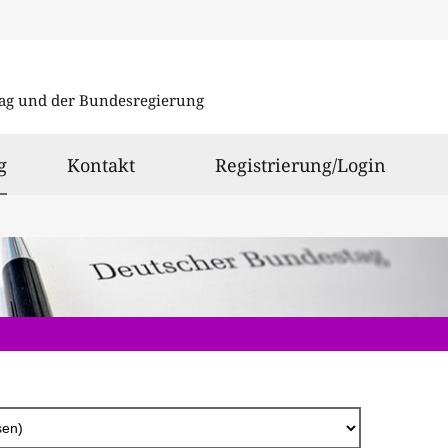
Direkt
zum
ag und der Bundesregierung
Inhalt
ausgewählt
g
Kontakt
Registrierung/Login