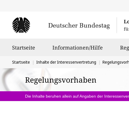
L
fü
Hauptnavigation
Startseite
Informationen/Hilfe
Reg
Sie
Startseite
Inhalte der Interessenvertretung
Regelungsvor
befinden
Regelungsvorhaben
sich
hier:
Die Inhalte beruhen allein auf Angaben der Interessenver