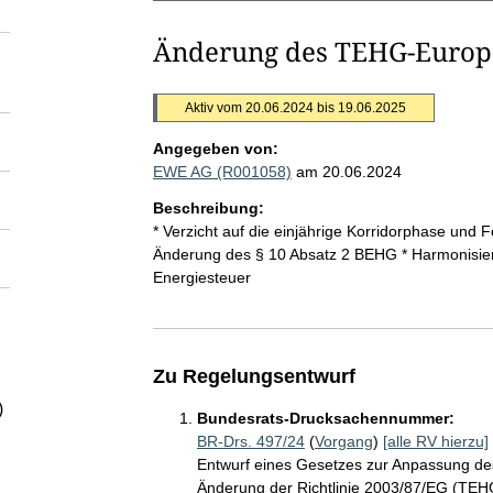
Änderung des TEHG-Europ
Aktiv vom 20.06.2024 bis 19.06.2025
Angegeben von:
EWE AG (R001058)
am 20.06.2024
Beschreibung:
* Verzicht auf die einjährige Korridorphase un
Änderung des § 10 Absatz 2 BEHG * Harmonisie
Energiesteuer
Zu Regelungsentwurf
)
Bundesrats-Drucksachennummer:
BR-Drs. 497/24
(
Vorgang
)
[alle RV hierzu]
Entwurf eines Gesetzes zur Anpassung de
Änderung der Richtlinie 2003/87/EG (TE