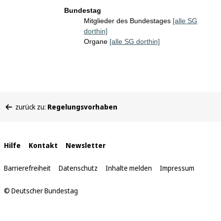
Bundestag
Mitglieder des Bundestages
[alle SG
dorthin]
Organe
[alle SG dorthin]
Sie
zurück zu:
Regelungsvorhaben
befinden
sich
hier:
Interne
Hilfe
Kontakt
Newsletter
Links
Barrierefreiheit
Datenschutz
Inhalte melden
Impressum
© Deutscher Bundestag