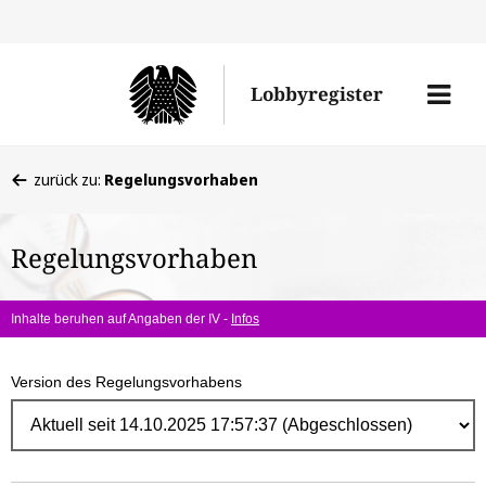
Direk
zum
Men
Lobbyregister
Inhal
öffne
Sie
zurück zu:
Regelungsvorhaben
befinden
sich
Regelungsvorhaben
hier:
Inhalte beruhen auf Angaben der IV -
Infos
Version des Regelungsvorhabens