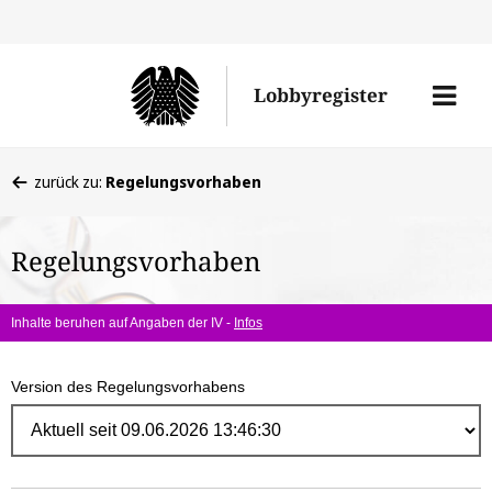
Direk
zum
Men
Lobbyregister
Inhal
öffne
Sie
zurück zu:
Regelungsvorhaben
befinden
sich
Regelungsvorhaben
hier:
Inhalte beruhen auf Angaben der IV -
Infos
Version des Regelungsvorhabens