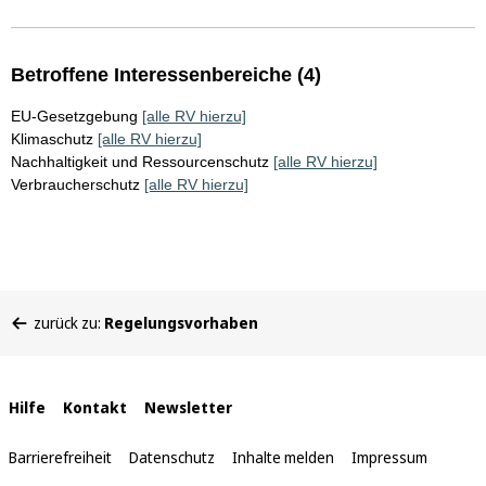
Betroffene Interessenbereiche (4)
EU-Gesetzgebung
[alle RV hierzu]
Klimaschutz
[alle RV hierzu]
Nachhaltigkeit und Ressourcenschutz
[alle RV hierzu]
Verbraucherschutz
[alle RV hierzu]
Sie
zurück zu:
Regelungsvorhaben
befinden
sich
hier:
Interne
Hilfe
Kontakt
Newsletter
Links
Barrierefreiheit
Datenschutz
Inhalte melden
Impressum