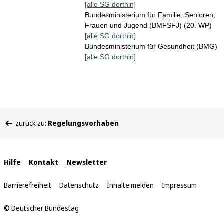
[alle SG dorthin]
Bundesministerium für Familie, Senioren,
Frauen und Jugend (BMFSFJ) (20. WP)
[alle SG dorthin]
Bundesministerium für Gesundheit (BMG)
[alle SG dorthin]
Sie
zurück zu:
Regelungsvorhaben
befinden
sich
hier:
Interne
Hilfe
Kontakt
Newsletter
Links
Barrierefreiheit
Datenschutz
Inhalte melden
Impressum
© Deutscher Bundestag