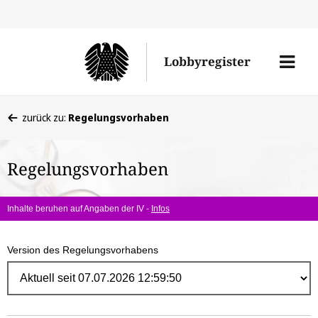
Direk
zum
Men
Lobbyregister
Inhal
öffne
Sie
zurück zu:
Regelungsvorhaben
befinden
sich
Regelungsvorhaben
hier:
Inhalte beruhen auf Angaben der IV -
Infos
Version des Regelungsvorhabens