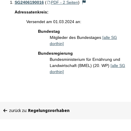
SG2406190016
(
PDF - 2 Seiten
)
Adressatenkreis:
Versendet am 01.03.2024 an:
Bundestag
Mitglieder des Bundestages
[alle SG
dorthin]
Bundesregierung
Bundesministerium für Ernährung und
Landwirtschaft (BMEL) (20. WP)
[alle SG
dorthin]
Sie
zurück zu:
Regelungsvorhaben
befinden
sich
hier: