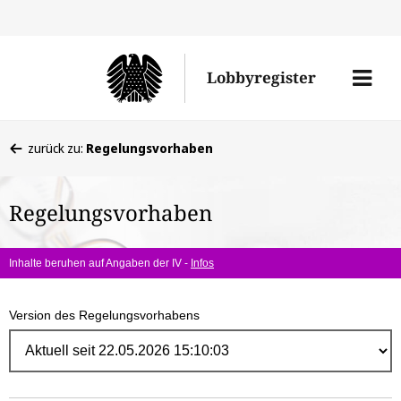
Direk
zum
Men
Lobbyregister
Inhal
öffne
Sie
zurück zu:
Regelungsvorhaben
befinden
sich
Regelungsvorhaben
hier:
Inhalte beruhen auf Angaben der IV -
Infos
Version des Regelungsvorhabens