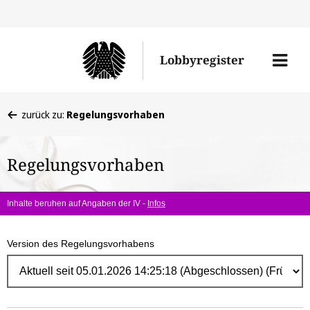
Direk
zum
Men
Lobbyregister
Inhal
öffne
Sie
zurück zu:
Regelungsvorhaben
befinden
sich
Regelungsvorhaben
hier:
Inhalte beruhen auf Angaben der IV -
Infos
Version des Regelungsvorhabens