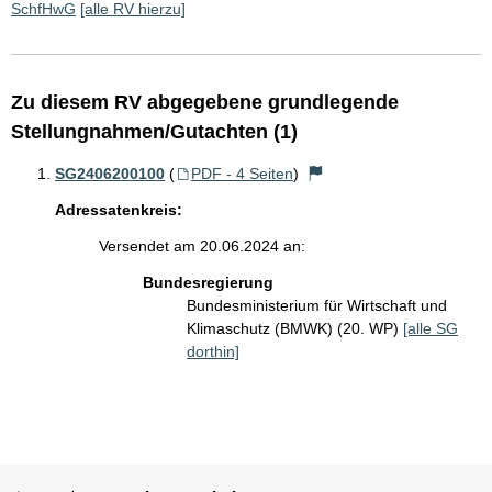
SchfHwG
[alle RV hierzu]
Zu diesem RV abgegebene grundlegende
Stellungnahmen/Gutachten (1)
SG2406200100
(
PDF - 4 Seiten
)
Adressatenkreis:
Versendet am 20.06.2024 an:
Bundesregierung
Bundesministerium für Wirtschaft und
Klimaschutz (BMWK) (20. WP)
[alle SG
dorthin]
Sie