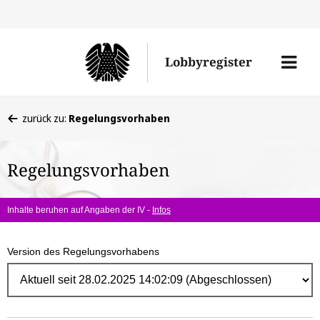
Direk
zum
Men
Lobbyregister
Inhal
öffne
Sie
zurück zu:
Regelungsvorhaben
befinden
sich
Regelungsvorhaben
hier:
Inhalte beruhen auf Angaben der IV -
Infos
Version des Regelungsvorhabens