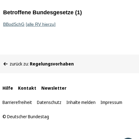
Betroffene Bundesgesetze (1)
BBodSchG
[alle RV hierzu]
Sie
zurück zu:
Regelungsvorhaben
befinden
sich
hier:
Interne
Hilfe
Kontakt
Newsletter
Links
Barrierefreiheit
Datenschutz
Inhalte melden
Impressum
© Deutscher Bundestag