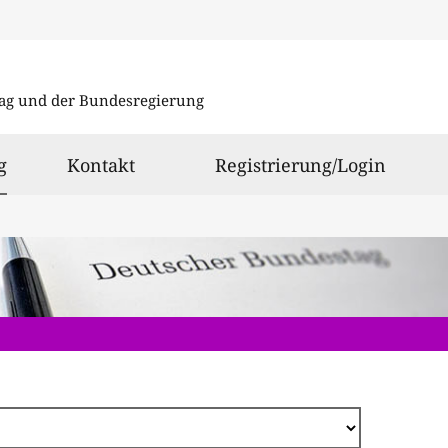
Direkt
zum
ag und der Bundesregierung
Inhalt
ausgewählt
g
Kontakt
Registrierung/Login