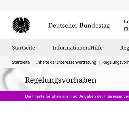
L
fü
Hauptnavigation
Startseite
Informationen/Hilfe
Reg
Sie
Startseite
Inhalte der Interessenvertretung
Regelungsvor
befinden
Regelungsvorhaben
sich
hier:
Die Inhalte beruhen allein auf Angaben der Interessenver