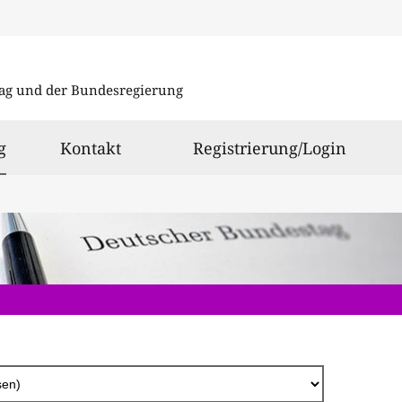
Direkt
zum
ag und der Bundesregierung
Inhalt
ausgewählt
g
Kontakt
Registrierung/Login