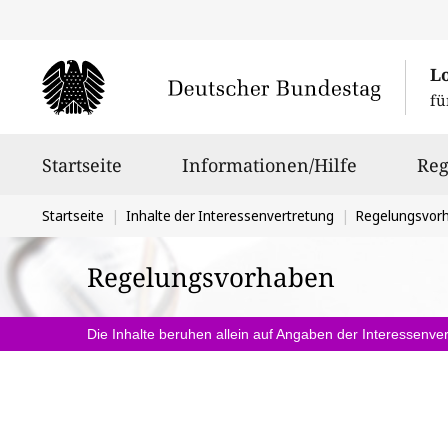
L
fü
Hauptnavigation
Startseite
Informationen/Hilfe
Reg
Sie
Startseite
Inhalte der Interessenvertretung
Regelungsvor
befinden
Regelungsvorhaben
sich
hier:
Die Inhalte beruhen allein auf Angaben der Interessenver