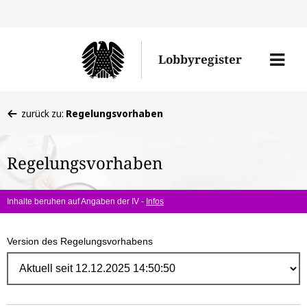
Direk
zum
Men
Lobbyregister
Inhal
öffne
Sie
zurück zu:
Regelungsvorhaben
befinden
sich
Regelungsvorhaben
hier:
Inhalte beruhen auf Angaben der IV -
Infos
Version des Regelungsvorhabens