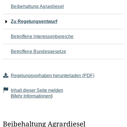
Navigation
Beibehaltung Agrardiesel
für
Zu Regelungsentwurf
den
Betroffene Interessenbereiche
Seiteninhalt
Betroffene Bundesgesetze
Regelungsvorhaben herunterladen (PDF)
Inhalt dieser Seite melden
(
Mehr Informationen
)
Beibehaltung Agrardiesel