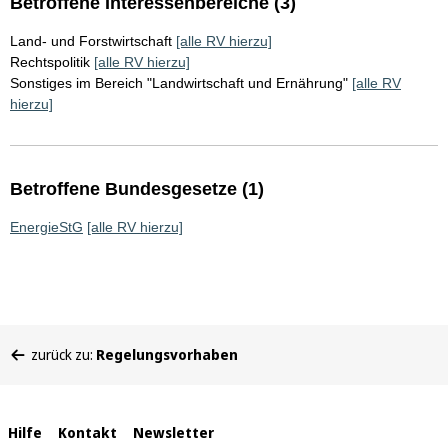
Betroffene Interessenbereiche (3)
Land- und Forstwirtschaft
[alle RV hierzu]
Rechtspolitik
[alle RV hierzu]
Sonstiges im Bereich "Landwirtschaft und Ernährung"
[alle RV
hierzu]
Betroffene Bundesgesetze (1)
EnergieStG
[alle RV hierzu]
Sie
zurück zu:
Regelungsvorhaben
befinden
sich
hier:
Interne
Hilfe
Kontakt
Newsletter