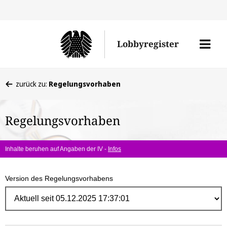
Direk
zum
Men
Lobbyregister
Inhal
öffne
Sie
zurück zu:
Regelungsvorhaben
befinden
sich
Regelungsvorhaben
hier:
Inhalte beruhen auf Angaben der IV -
Infos
Version des Regelungsvorhabens