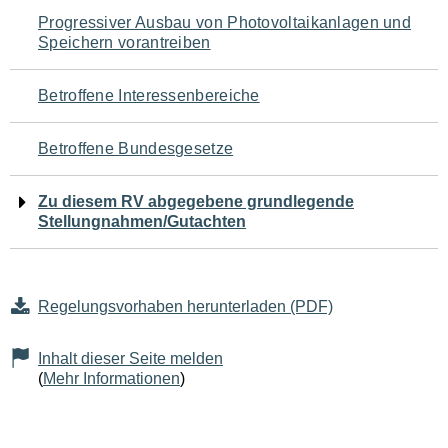
Navigation
Progressiver Ausbau von Photovoltaikanlagen und
Speichern vorantreiben
für
den
Betroffene Interessenbereiche
Seiteninhalt
Betroffene Bundesgesetze
Zu diesem RV abgegebene grundlegende
Stellungnahmen/Gutachten
Regelungsvorhaben herunterladen (PDF)
Inhalt dieser Seite melden
(
Mehr Informationen
)