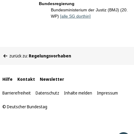
Bundesregierung
Bundesministerium der Justiz (BMJ) (20.
WP)
[alle SG dorthin]
Sie
zurück zu:
Regelungsvorhaben
befinden
sich
hier:
Interne
Hilfe
Kontakt
Newsletter
Links
Barrierefreiheit
Datenschutz
Inhalte melden
Impressum
© Deutscher Bundestag