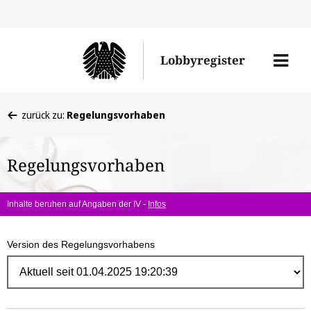
Direk
zum
Men
Lobbyregister
Inhal
öffne
Sie
zurück zu:
Regelungsvorhaben
befinden
sich
Regelungsvorhaben
hier:
Inhalte beruhen auf Angaben der IV -
Infos
Version des Regelungsvorhabens