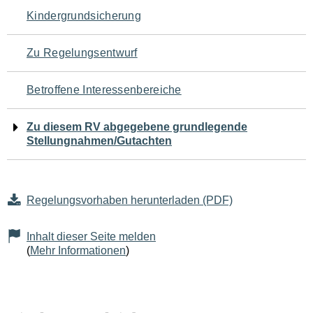
Navigation
Kindergrundsicherung
für
Zu Regelungsentwurf
den
Betroffene Interessenbereiche
Seiteninhalt
Zu diesem RV abgegebene grundlegende
Stellungnahmen/Gutachten
Regelungsvorhaben herunterladen (PDF)
Inhalt dieser Seite melden
(
Mehr Informationen
)