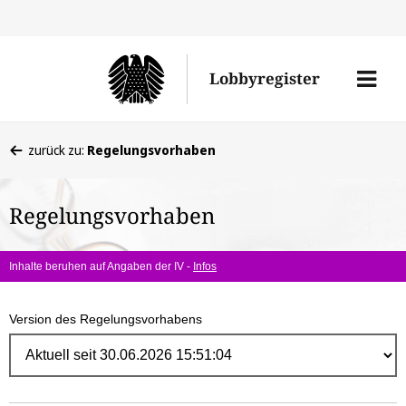
Direk
zum
Men
Lobbyregister
Inhal
öffne
Sie
zurück zu:
Regelungsvorhaben
befinden
sich
Regelungsvorhaben
hier:
Inhalte beruhen auf Angaben der IV -
Infos
Version des Regelungsvorhabens