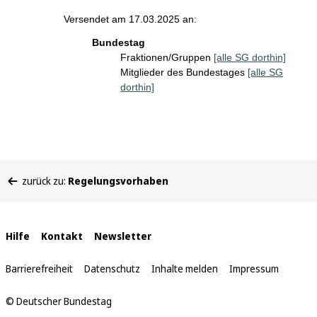
Versendet am 17.03.2025 an:
Bundestag
Fraktionen/Gruppen
[alle SG dorthin]
Mitglieder des Bundestages
[alle SG
dorthin]
Sie
zurück zu:
Regelungsvorhaben
befinden
sich
hier:
Interne
Hilfe
Kontakt
Newsletter
Links
Barrierefreiheit
Datenschutz
Inhalte melden
Impressum
© Deutscher Bundestag