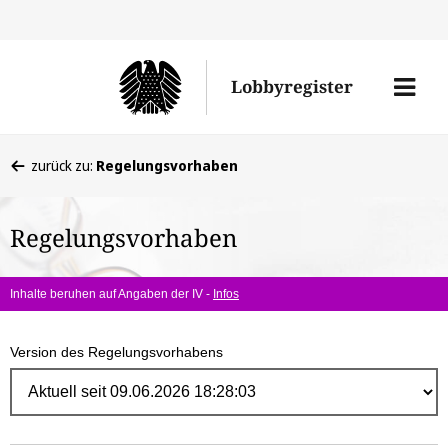
Direk
zum
Men
Lobbyregister
Inhal
öffne
Sie
zurück zu:
Regelungsvorhaben
befinden
sich
Regelungsvorhaben
hier:
Inhalte beruhen auf Angaben der IV -
Infos
Version des Regelungsvorhabens