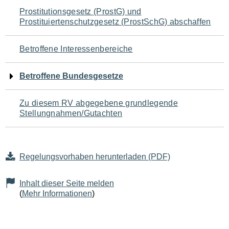
Navigation
Prostitutionsgesetz (ProstG) und
Prostituiertenschutzgesetz (ProstSchG) abschaffen
für
den
Betroffene Interessenbereiche
Seiteninhalt
Betroffene Bundesgesetze
Zu diesem RV abgegebene grundlegende
Stellungnahmen/Gutachten
Regelungsvorhaben herunterladen (PDF)
Inhalt dieser Seite melden
(
Mehr Informationen
)