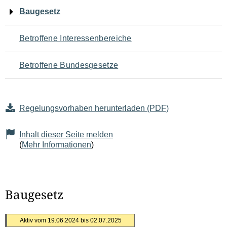
Navigation
Baugesetz
für
Betroffene Interessenbereiche
den
Betroffene Bundesgesetze
Seiteninhalt
Regelungsvorhaben herunterladen (PDF)
Inhalt dieser Seite melden
(
Mehr Informationen
)
Baugesetz
Aktiv vom 19.06.2024 bis 02.07.2025