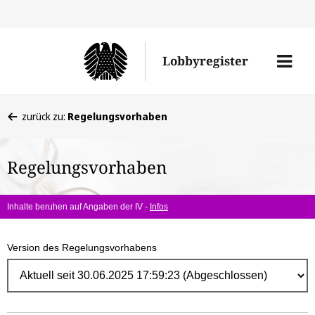
Direk
zum
Men
Lobbyregister
Inhal
öffne
Sie
zurück zu:
Regelungsvorhaben
befinden
sich
Regelungsvorhaben
hier:
Inhalte beruhen auf Angaben der IV -
Infos
Version des Regelungsvorhabens