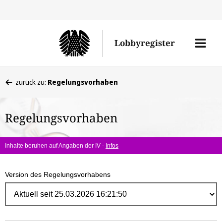
Direk
zum
Men
Lobbyregister
Inhal
öffne
Sie
zurück zu:
Regelungsvorhaben
befinden
sich
Regelungsvorhaben
hier:
Inhalte beruhen auf Angaben der IV -
Infos
Version des Regelungsvorhabens