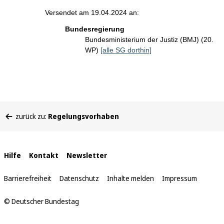
Versendet am 19.04.2024 an:
Bundesregierung
Bundesministerium der Justiz (BMJ) (20.
WP)
[alle SG dorthin]
Sie
zurück zu:
Regelungsvorhaben
befinden
sich
hier:
Interne
Hilfe
Kontakt
Newsletter
Links
Barrierefreiheit
Datenschutz
Inhalte melden
Impressum
© Deutscher Bundestag