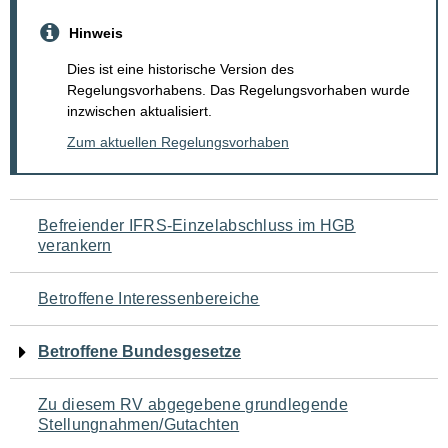
Hinweis
Dies ist eine historische Version des
Regelungsvorhabens. Das Regelungsvorhaben wurde
inzwischen aktualisiert.
Zum aktuellen Regelungsvorhaben
Navigation
Befreiender IFRS-Einzelabschluss im HGB
verankern
für
den
Betroffene Interessenbereiche
Seiteninhalt
Betroffene Bundesgesetze
Zu diesem RV abgegebene grundlegende
Stellungnahmen/Gutachten