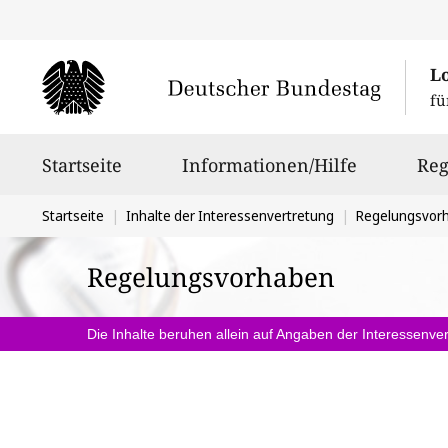
L
fü
Hauptnavigation
Startseite
Informationen/Hilfe
Reg
Sie
Startseite
Inhalte der Interessenvertretung
Regelungsvor
befinden
Regelungsvorhaben
sich
hier:
Die Inhalte beruhen allein auf Angaben der Interessenver