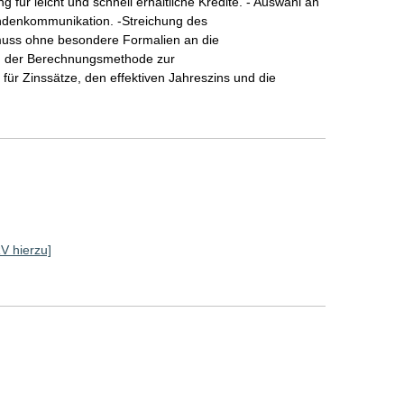
 für leicht und schnell erhältliche Kredite. - Auswahl an
undenkommunikation. -Streichung des
 muss ohne besondere Formalien an die
ng der Berechnungsmethode zur
für Zinssätze, den effektiven Jahreszins und die
RV hierzu]