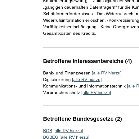
Kontrahierungszwang). - Zulässigkeit der Werbung
„gängigen dauerhaften Datenträgern“ für die K
Schriftformerfordernisses. -Das Widerrufsrecht
Widerrufsinformation erlöschen. -Konkretisieru
Vorfälligkeitsentschädigung. -Keine Obergrenzen 
Gesamtkosten des Kredits.
Betroffene Interessenbereiche (4)
Bank- und Finanzwesen
[alle RV hierzu]
Digitalisierung
[alle RV hierzu]
Kommunikations- und Informationstechnik
[alle 
Verbraucherschutz
[alle RV hierzu]
Betroffene Bundesgesetze (2)
BGB
[alle RV hierzu]
BGBEG
[alle RV hierzu]