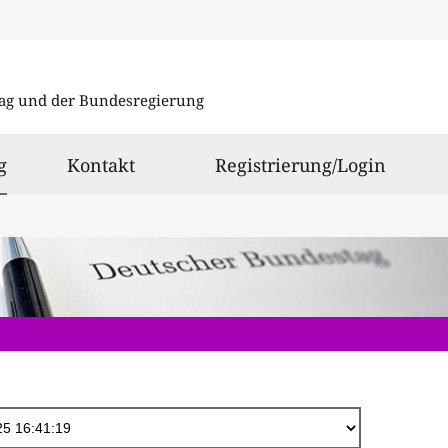
Direkt
zum
ag und der Bundesregierung
Inhalt
ausgewählt
g
Kontakt
Registrierung/Login