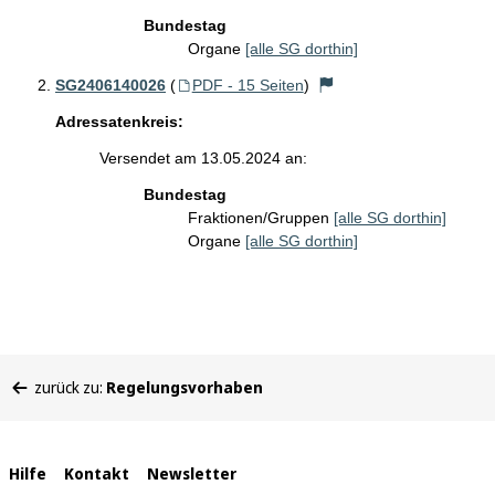
Bundestag
Organe
[alle SG dorthin]
SG2406140026
(
PDF - 15 Seiten
)
Adressatenkreis:
Versendet am 13.05.2024 an:
Bundestag
Fraktionen/Gruppen
[alle SG dorthin]
Organe
[alle SG dorthin]
Sie
zurück zu:
Regelungsvorhaben
befinden
sich
hier:
Interne
Hilfe
Kontakt
Newsletter