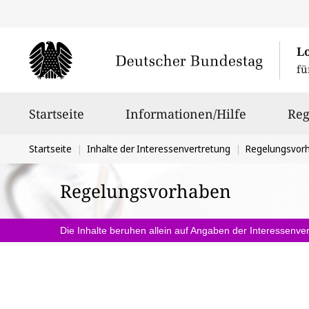
L
fü
Hauptnavigation
Startseite
Informationen/Hilfe
Reg
Sie
Startseite
Inhalte der Interessenvertretung
Regelungsvor
befinden
Regelungsvorhaben
sich
hier:
Die Inhalte beruhen allein auf Angaben der Interessenver