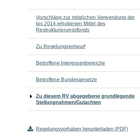
Navigation
Vorschläge zur möglichen Verwendung der
bis 2014 erhobenen Mittel des
für
Restrukturierungsfonds
den
Zu Regelungsentwurf
Seiteninhalt
Betroffene Interessenbereiche
Betroffene Bundesgesetze
Zu diesem RV abgegebene grundlegende
Stellungnahmen/Gutachten
Regelungsvorhaben herunterladen (PDF)