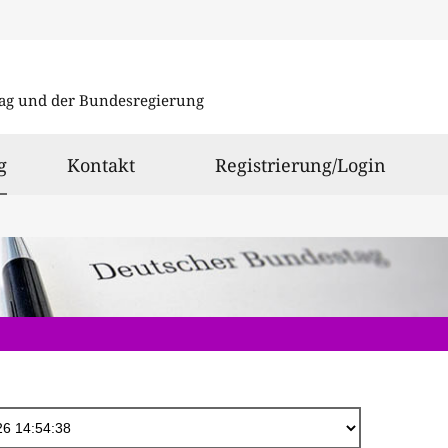
Direkt
zum
ag und der Bundesregierung
Inhalt
ausgewählt
g
Kontakt
Registrierung/Login