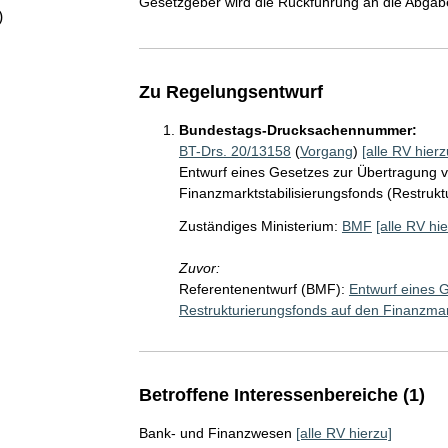
Gesetzgeber wird die Rückführung an die Abgabe
)
Zu Regelungsentwurf
Bundestags-Drucksachennummer:
BT-Drs. 20/13158
(
Vorgang
)
[alle RV hierz
Entwurf eines Gesetzes zur Übertragung v
Finanzmarktstabilisierungsfonds (Restruk
Zuständiges Ministerium:
BMF
[alle RV hie
Zuvor:
Referentenentwurf (BMF):
Entwurf eines 
Restrukturierungsfonds auf den Finanzmar
Betroffene Interessenbereiche (1)
Bank- und Finanzwesen
[alle RV hierzu]