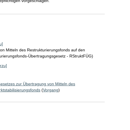
pflichtigen vorgeschlagen.
u]
on Mitteln des Restrukturierungsfonds auf den
turierungsfonds-Übertragungsgesetz - RStruktFÜG)
rzu]
Gesetzes zur Übertragung von Mitteln des
ktstabilisierungsfonds
(
Vorgang
)