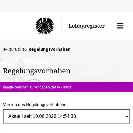
Direk
zum
Men
Lobbyregister
Inhal
öffne
Sie
zurück zu:
Regelungsvorhaben
befinden
sich
Regelungsvorhaben
hier:
Inhalte beruhen auf Angaben der IV -
Infos
Version des Regelungsvorhabens