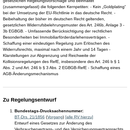
gesetzlichen Regelungsvorschläge und beinhaltet
(zusammengefasst) die folgenden Kernpetiten: - Kein „Goldplating“
bei der Umsetzung der EU-Richtlinie in das deutsche Recht. -
Beibehaltung der bisher im deutschen Recht geltenden,
gesetzlichen Widerrufsbelehrungsmuster des Art. 246b, Anlage 3 -
3b EGBGB. - Umfassende Berücksichtigung der rechtlichen
Besonderheiten bei Immobiliarförderdarlehensverträgen. -
Schaffung einer eindeutigen Regelung zum Erlöschen des
Widerrufsrechts, maximal nach einem Jahr und 14 Tagen -
Klarstellungen zur Abgrenzung und Reichweite der
Kollisionsregelungen des RefE, insbesondere des Art. 246 b § 1
Abs. 2 und Art. 246 b § 3 Abs. 2 EGBGB-RefE - Schaffung eines
AGB-Änderungsmechanismus
Zu Regelungsentwurf
Bundestags-Drucksachennummer:
BT-Drs. 21/1856
(
Vorgang
)
[alle RV hierzu]
Entwurf eines Gesetzes zur Änderung des
Verbrauchervertrags- und des Versicherungsvertragsrechts