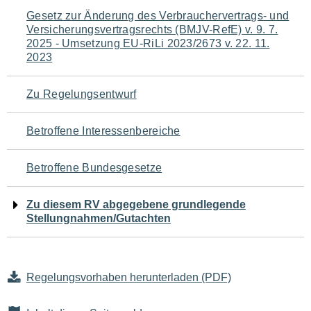
Navigation
Gesetz zur Änderung des Verbrauchervertrags- und
Versicherungsvertragsrechts (BMJV-RefE) v. 9. 7.
für
2025 - Umsetzung EU-RiLi 2023/2673 v. 22. 11.
2023
den
Seiteninhalt
Zu Regelungsentwurf
Betroffene Interessenbereiche
Betroffene Bundesgesetze
Zu diesem RV abgegebene grundlegende
Stellungnahmen/Gutachten
Regelungsvorhaben herunterladen (PDF)