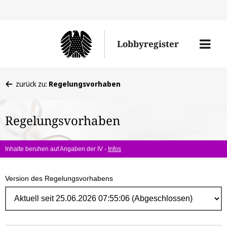
Direk
zum
Men
Lobbyregister
Inhal
öffne
Sie
zurück zu:
Regelungsvorhaben
befinden
sich
Regelungsvorhaben
hier:
Inhalte beruhen auf Angaben der IV -
Infos
Version des Regelungsvorhabens