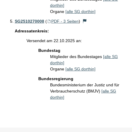
dorthin]
Organe
[alle SG dorthin]
SG2510270008
(
PDF - 3 Seiten
)
Adressatenkreis:
Versendet am 22.10.2025 an:
Bundestag
Mitglieder des Bundestages
[alle SG
dorthin]
Organe
[alle SG dorthin]
Bundesregierung
Bundesministerium der Justiz und für
Verbraucherschutz (BMJV)
[alle SG
dorthin]
Sie