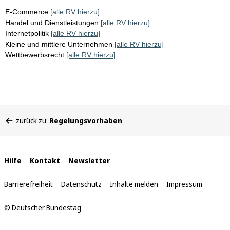
E-Commerce
[alle RV hierzu]
Handel und Dienstleistungen
[alle RV hierzu]
Internetpolitik
[alle RV hierzu]
Kleine und mittlere Unternehmen
[alle RV hierzu]
Wettbewerbsrecht
[alle RV hierzu]
Sie
zurück zu:
Regelungsvorhaben
befinden
sich
hier:
Interne
Hilfe
Kontakt
Newsletter
Links
Barrierefreiheit
Datenschutz
Inhalte melden
Impressum
© Deutscher Bundestag