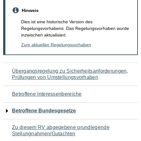
Hinweis
Dies ist eine historische Version des
Regelungsvorhabens. Das Regelungsvorhaben wurde
inzwischen aktualisiert.
Zum aktuellen Regelungsvorhaben
Navigation
Übergangsregelung zu Sicherheitsanforderungen,
Prüfungen von Umstellungsvorhaben
für
den
Betroffene Interessenbereiche
Seiteninhalt
Betroffene Bundesgesetze
Zu diesem RV abgegebene grundlegende
Stellungnahmen/Gutachten