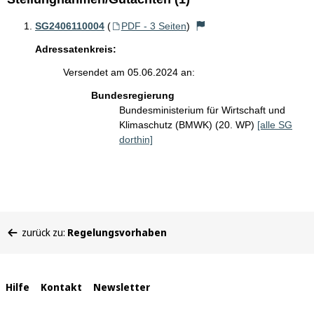
SG2406110004
(
PDF - 3 Seiten
)
Adressatenkreis:
Versendet am 05.06.2024 an:
Bundesregierung
Bundesministerium für Wirtschaft und
Klimaschutz (BMWK) (20. WP)
[alle SG
dorthin]
Sie
zurück zu:
Regelungsvorhaben
befinden
sich
hier:
Interne
Hilfe
Kontakt
Newsletter
Links