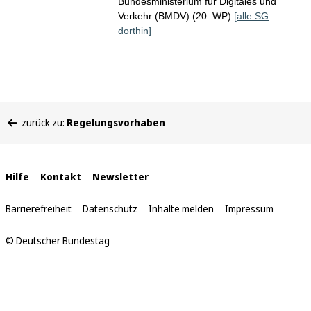
Bundesministerium für Digitales und
Verkehr (BMDV) (20. WP)
[alle SG
dorthin]
Sie
zurück zu:
Regelungsvorhaben
befinden
sich
hier:
Interne
Hilfe
Kontakt
Newsletter
Links
Barrierefreiheit
Datenschutz
Inhalte melden
Impressum
© Deutscher Bundestag