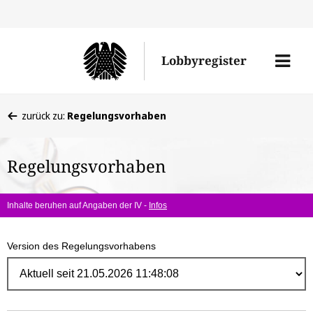
Direk
zum
Men
Lobbyregister
Inhal
öffne
Sie
zurück zu:
Regelungsvorhaben
befinden
sich
Regelungsvorhaben
hier:
Inhalte beruhen auf Angaben der IV -
Infos
Version des Regelungsvorhabens