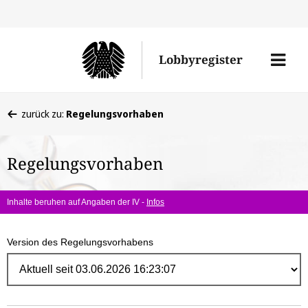
Direk
zum
Men
Lobbyregister
Inhal
öffne
Sie
zurück zu:
Regelungsvorhaben
befinden
sich
Regelungsvorhaben
hier:
Inhalte beruhen auf Angaben der IV -
Infos
Version des Regelungsvorhabens