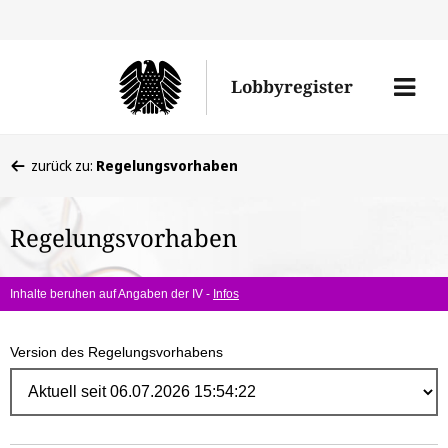
Direk
zum
Men
Lobbyregister
Inhal
öffne
Sie
zurück zu:
Regelungsvorhaben
befinden
sich
Regelungsvorhaben
hier:
Inhalte beruhen auf Angaben der IV -
Infos
Version des Regelungsvorhabens