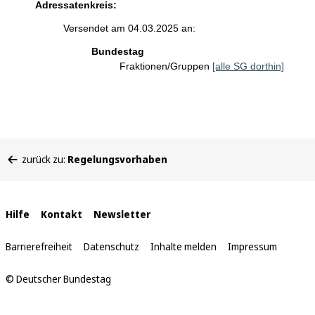
Adressatenkreis:
Versendet am 04.03.2025 an:
Bundestag
Fraktionen/Gruppen
[alle SG dorthin]
Sie
zurück zu:
Regelungsvorhaben
befinden
sich
hier:
Interne
Hilfe
Kontakt
Newsletter
Links
Barrierefreiheit
Datenschutz
Inhalte melden
Impressum
© Deutscher Bundestag