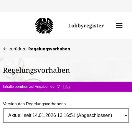
Direk
zum
Men
Lobbyregister
Inhal
öffne
Sie
zurück zu:
Regelungsvorhaben
befinden
sich
Regelungsvorhaben
hier:
Inhalte beruhen auf Angaben der IV -
Infos
Version des Regelungsvorhabens