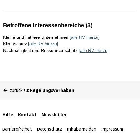
Betroffene Interessenbereiche (3)
Kleine und mittlere Unternehmen
[alle RV hierzu]
Klimaschutz
[alle RV hierzu]
Nachhaltigkeit und Ressourcenschutz
[alle RV hierzu]
Sie
zurück zu:
Regelungsvorhaben
befinden
sich
hier:
Interne
Hilfe
Kontakt
Newsletter
Links
Barrierefreiheit
Datenschutz
Inhalte melden
Impressum