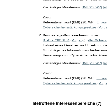
Zuständiges Ministerium:
BMI (20. WP)
[a
Zuvor:
Referentenentwurf (BMI) (20. WP):
Entwur
Cybersicherheitsstärkungsgesetzes
(
Vorg
Bundestags-Drucksachennummer:
BT-Drs. 20/13184
(
Vorgang
)
[alle RV hierz
Entwurf eines Gesetzes zur Umsetzung der
Grundzüge des Informationssicherheitsma
Umsetzungs- und Cybersicherheitsstärkun
Zuständiges Ministerium:
BMI (20. WP)
[a
Zuvor:
Referentenentwurf (BMI) (20. WP):
Entwur
Cybersicherheitsstärkungsgesetzes
(
Vorg
Betroffene Interessenbereiche (7)