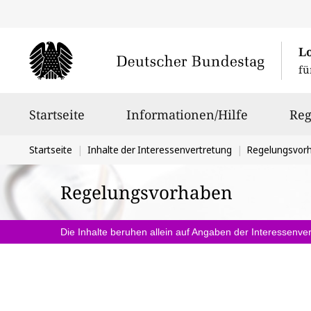
L
fü
Hauptnavigation
Startseite
Informationen/Hilfe
Reg
Sie
Startseite
Inhalte der Interessenvertretung
Regelungsvor
befinden
Regelungsvorhaben
sich
hier:
Die Inhalte beruhen allein auf Angaben der Interessenver