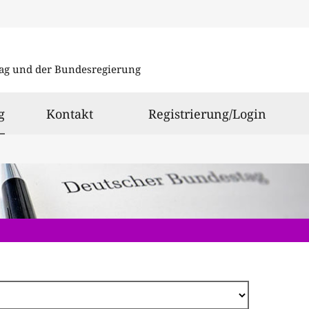
Direkt
zum
ag und der Bundesregierung
Inhalt
ausgewählt
g
Kontakt
Registrierung/Login