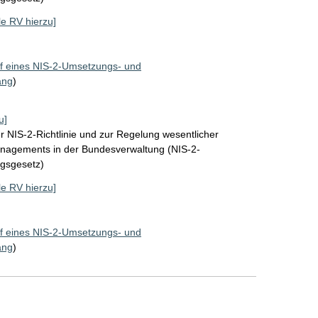
lle RV hierzu]
f eines NIS-2-Umsetzungs- und
ang
)
u]
 NIS-2-Richtlinie und zur Regelung wesentlicher
nagements in der Bundesverwaltung (NIS-2-
gsgesetz)
lle RV hierzu]
f eines NIS-2-Umsetzungs- und
ang
)