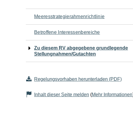
Navigation
Meeresstrategierahmenrichtlinie
für
Betroffene Interessenbereiche
den
Zu diesem RV abgegebene grundlegende
Stellungnahmen/Gutachten
Seiteninhalt
Regelungsvorhaben herunterladen (PDF)
Inhalt dieser Seite melden
(
Mehr Informationen