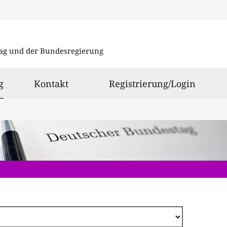
Direkt
zum
ag und der Bundesregierung
Inhalt
ausgewählt
g
Kontakt
Registrierung/Login