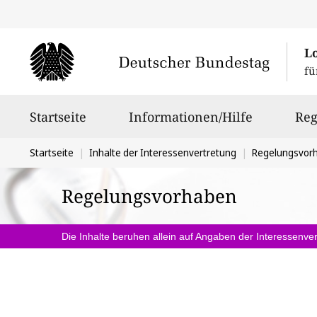
L
fü
Hauptnavigation
Startseite
Informationen/Hilfe
Reg
Sie
Startseite
Inhalte der Interessenvertretung
Regelungsvor
befinden
Regelungsvorhaben
sich
hier:
Die Inhalte beruhen allein auf Angaben der Interessenver