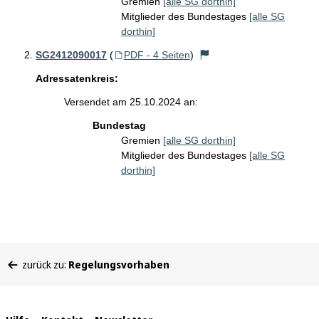
Gremien
[alle SG dorthin]
Mitglieder des Bundestages
[alle SG
dorthin]
SG2412090017
(
PDF - 4 Seiten
)
Adressatenkreis:
Versendet am 25.10.2024 an:
Bundestag
Gremien
[alle SG dorthin]
Mitglieder des Bundestages
[alle SG
dorthin]
Sie
zurück zu:
Regelungsvorhaben
befinden
sich
hier: