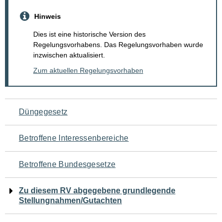
Hinweis
Dies ist eine historische Version des
Regelungsvorhabens. Das Regelungsvorhaben wurde
inzwischen aktualisiert.
Zum aktuellen Regelungsvorhaben
Navigation
Düngegesetz
für
Betroffene Interessenbereiche
den
Betroffene Bundesgesetze
Seiteninhalt
Zu diesem RV abgegebene grundlegende
Stellungnahmen/Gutachten