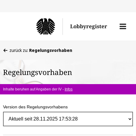
Direk
zum
Men
Lobbyregister
Inhal
öffne
Sie
zurück zu:
Regelungsvorhaben
befinden
sich
Regelungsvorhaben
hier:
Inhalte beruhen auf Angaben der IV -
Infos
Version des Regelungsvorhabens