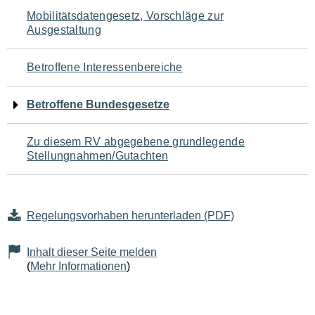
Navigation
Mobilitätsdatengesetz, Vorschläge zur
Ausgestaltung
für
den
Betroffene Interessenbereiche
Seiteninhalt
Betroffene Bundesgesetze
Zu diesem RV abgegebene grundlegende
Stellungnahmen/Gutachten
Regelungsvorhaben herunterladen (PDF)
Inhalt dieser Seite melden
(
Mehr Informationen
)