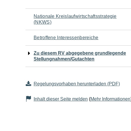
Navigation
Nationale Kreislaufwirtschaftsstrategie
(NKWS)
für
Betroffene Interessenbereiche
den
Zu diesem RV abgegebene grundlegende
Seiteninhalt
Stellungnahmen/Gutachten
Regelungsvorhaben herunterladen (PDF)
Inhalt dieser Seite melden
(
Mehr Informationen