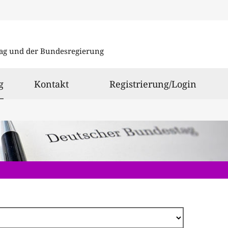
Direkt
zum
ag und der Bundesregierung
Inhalt
ausgewählt
g
Kontakt
Registrierung/Login