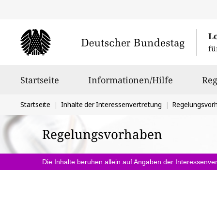
L
fü
Hauptnavigation
Startseite
Informationen/Hilfe
Reg
Sie
Startseite
Inhalte der Interessenvertretung
Regelungsvor
befinden
Regelungsvorhaben
sich
hier:
Die Inhalte beruhen allein auf Angaben der Interessenver