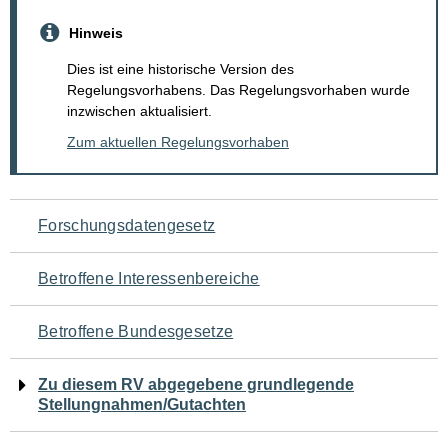
Hinweis
Dies ist eine historische Version des
Regelungsvorhabens. Das Regelungsvorhaben wurde
inzwischen aktualisiert.
Zum aktuellen Regelungsvorhaben
Navigation
Forschungsdatengesetz
für
Betroffene Interessenbereiche
den
Betroffene Bundesgesetze
Seiteninhalt
Zu diesem RV abgegebene grundlegende
Stellungnahmen/Gutachten