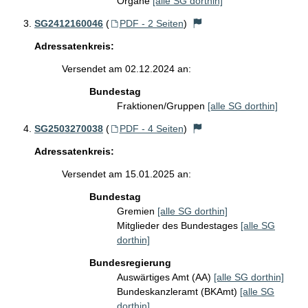
Organe
[alle SG dorthin]
SG2412160046
(
PDF - 2 Seiten
)
Adressatenkreis:
Versendet am 02.12.2024 an:
Bundestag
Fraktionen/Gruppen
[alle SG dorthin]
SG2503270038
(
PDF - 4 Seiten
)
Adressatenkreis:
Versendet am 15.01.2025 an:
Bundestag
Gremien
[alle SG dorthin]
Mitglieder des Bundestages
[alle SG
dorthin]
Bundesregierung
Auswärtiges Amt (AA)
[alle SG dorthin]
Bundeskanzleramt (BKAmt)
[alle SG
dorthin]