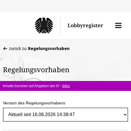
Direk
zum
Men
Lobbyregister
Inhal
öffne
Sie
zurück zu:
Regelungsvorhaben
befinden
sich
Regelungsvorhaben
hier:
Inhalte beruhen auf Angaben der IV -
Infos
Version des Regelungsvorhabens