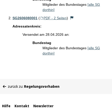
Mitglieder des Bundestages
[alle SG
dorthin]
SG2606080001
(
PDF - 2 Seiten
)
Adressatenkreis:
Versendet am 28.04.2026 an:
Bundestag
Mitglieder des Bundestages
[alle SG
dorthin]
Sie
zurück zu:
Regelungsvorhaben
befinden
sich
hier:
Interne
Hilfe
Kontakt
Newsletter