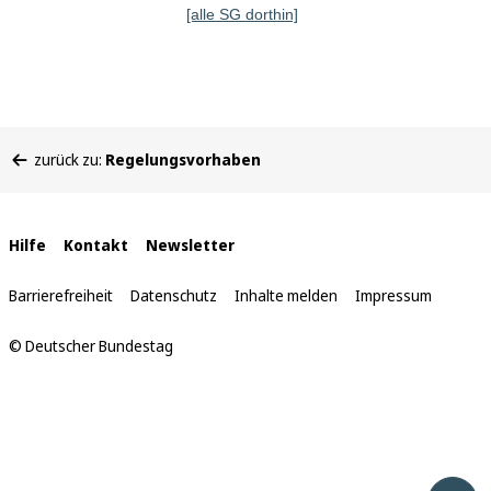
[alle SG dorthin]
Sie
zurück zu:
Regelungsvorhaben
befinden
sich
hier:
Interne
Hilfe
Kontakt
Newsletter
Links
Barrierefreiheit
Datenschutz
Inhalte melden
Impressum
© Deutscher Bundestag