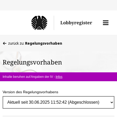
Direk
zum
Men
Lobbyregister
Inhal
öffne
Sie
zurück zu:
Regelungsvorhaben
befinden
sich
Regelungsvorhaben
hier:
Inhalte beruhen auf Angaben der IV -
Infos
Version des Regelungsvorhabens