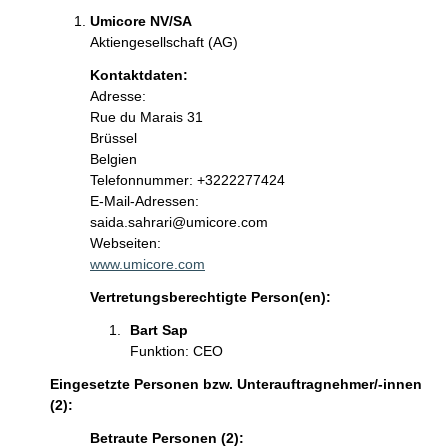
Umicore NV/SA
Aktiengesellschaft (AG)
Kontaktdaten:
Adresse:
Rue du Marais 31
Brüssel
Belgien
Kontaktinformationen:
Telefonnummer: +3222277424
E-Mail-Adressen:
saida.sahrari@umicore.com
Webseiten:
www.umicore.com
Vertretungsberechtigte Person(en):
Bart Sap
Funktion: CEO
Eingesetzte Personen bzw. Unterauftragnehmer/-innen
(2):
Betraute Personen (2):