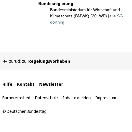
Bundesregierung
Bundesministerium für Wirtschaft und
Klimaschutz (BMWK) (20. WP)
[alle SG
dorthin]
Sie
zurück zu:
Regelungsvorhaben
befinden
sich
hier:
Interne
Hilfe
Kontakt
Newsletter
Links
Barrierefreiheit
Datenschutz
Inhalte melden
Impressum
© Deutscher Bundestag