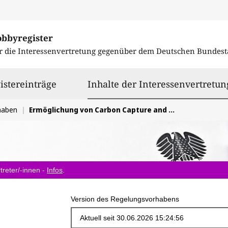
obbyregister
r die Interessenvertretung gegenüber dem
Deutschen Bundest
istereinträge
Inhalte der Interessenvertretun
haben
Ermöglichung von Carbon Capture and Utilization/Storage (CCUS) / Vereinfachung von Genehmigungs- und Planungsverfahren für CCUS-Projekte
treter/-innen -
Infos
.
Version des Regelungsvorhabens