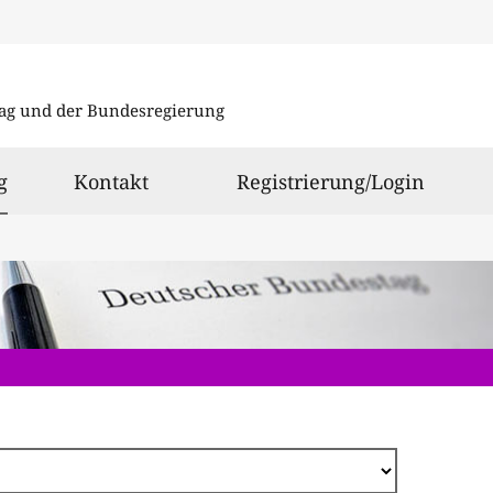
Direkt
zum
ag und der Bundesregierung
Inhalt
ausgewählt
g
Kontakt
Registrierung/Login