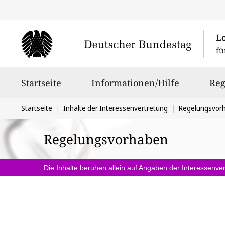
L
fü
Hauptnavigation
Startseite
Informationen/Hilfe
Reg
Sie
Startseite
Inhalte der Interessenvertretung
Regelungsvor
befinden
Regelungsvorhaben
sich
hier:
Die Inhalte beruhen allein auf Angaben der Interessenver