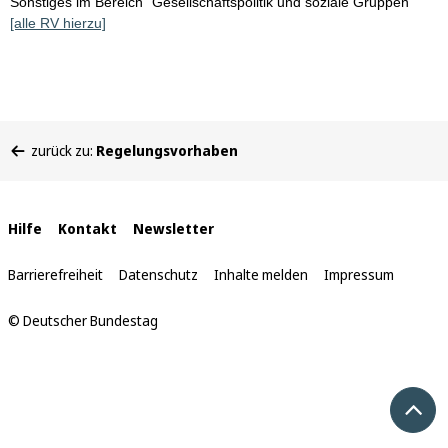
Sonstiges im Bereich "Gesellschaftspolitik und soziale Gruppen"
[alle RV hierzu]
Sie
zurück zu:
Regelungsvorhaben
befinden
sich
hier:
Interne
Hilfe
Kontakt
Newsletter
Links
Barrierefreiheit
Datenschutz
Inhalte melden
Impressum
© Deutscher Bundestag
Nach