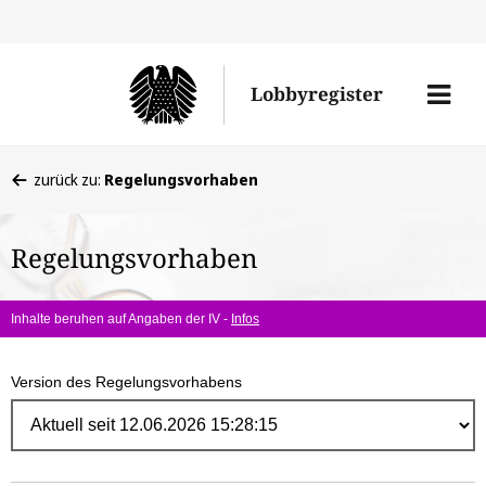
Direk
zum
Men
Lobbyregister
Inhal
öffne
Sie
zurück zu:
Regelungsvorhaben
befinden
sich
Regelungsvorhaben
hier:
Inhalte beruhen auf Angaben der IV -
Infos
Version des Regelungsvorhabens