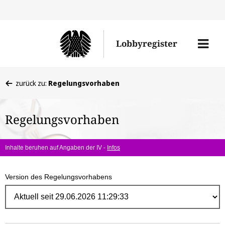
Direk
zum
Men
Lobbyregister
Inhal
öffne
Sie
zurück zu:
Regelungsvorhaben
befinden
sich
Regelungsvorhaben
hier:
Inhalte beruhen auf Angaben der IV -
Infos
Version des Regelungsvorhabens