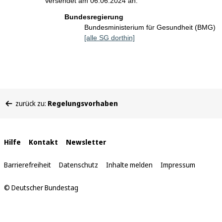
Versendet am 06.06.2024 an:
Bundesregierung
Bundesministerium für Gesundheit (BMG)
[alle SG dorthin]
Sie
zurück zu:
Regelungsvorhaben
befinden
sich
hier:
Interne
Hilfe
Kontakt
Newsletter
Links
Barrierefreiheit
Datenschutz
Inhalte melden
Impressum
© Deutscher Bundestag