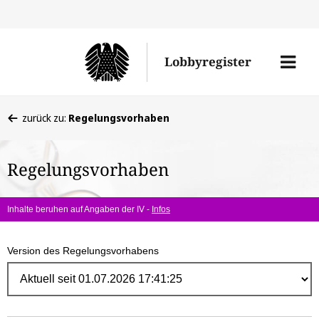
Direk
zum
Men
Lobbyregister
Inhal
öffne
Sie
zurück zu:
Regelungsvorhaben
befinden
sich
Regelungsvorhaben
hier:
Inhalte beruhen auf Angaben der IV -
Infos
Version des Regelungsvorhabens