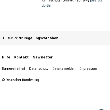
Klimaschutz (BMWK) (20. WP)
[alle SG
dorthin]
Sie
zurück zu:
Regelungsvorhaben
befinden
sich
hier:
Interne
Hilfe
Kontakt
Newsletter
Links
Barrierefreiheit
Datenschutz
Inhalte melden
Impressum
© Deutscher Bundestag