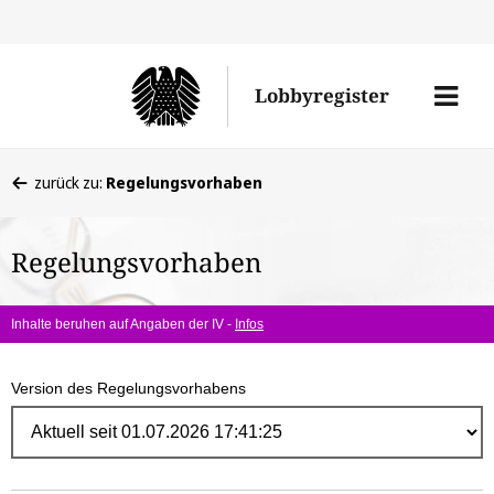
Direk
zum
Men
Lobbyregister
Inhal
öffne
Sie
zurück zu:
Regelungsvorhaben
befinden
sich
Regelungsvorhaben
hier:
Inhalte beruhen auf Angaben der IV -
Infos
Version des Regelungsvorhabens