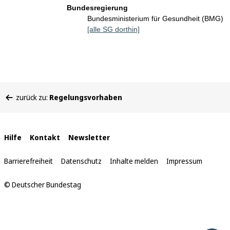
Bundesregierung
Bundesministerium für Gesundheit (BMG)
[alle SG dorthin]
Sie
zurück zu:
Regelungsvorhaben
befinden
sich
hier:
Interne
Hilfe
Kontakt
Newsletter
Links
Barrierefreiheit
Datenschutz
Inhalte melden
Impressum
© Deutscher Bundestag