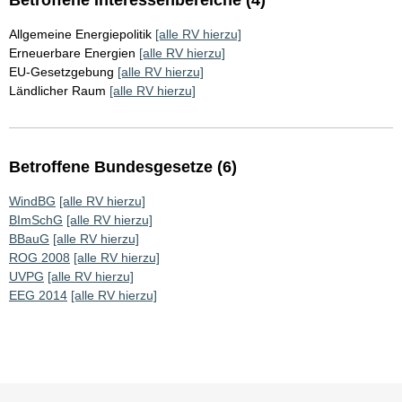
Betroffene Interessenbereiche (4)
Allgemeine Energiepolitik
[alle RV hierzu]
Erneuerbare Energien
[alle RV hierzu]
EU-Gesetzgebung
[alle RV hierzu]
Ländlicher Raum
[alle RV hierzu]
Betroffene Bundesgesetze (6)
WindBG
[alle RV hierzu]
BImSchG
[alle RV hierzu]
BBauG
[alle RV hierzu]
ROG 2008
[alle RV hierzu]
UVPG
[alle RV hierzu]
EEG 2014
[alle RV hierzu]
Sie