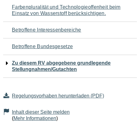
Navigation
Farbenpluralität und Technologieoffenheit beim
Einsatz von Wasserstoff berücksichtigen.
für
den
Betroffene Interessenbereiche
Seiteninhalt
Betroffene Bundesgesetze
Zu diesem RV abgegebene grundlegende
Stellungnahmen/Gutachten
Regelungsvorhaben herunterladen (PDF)
Inhalt dieser Seite melden
(
Mehr Informationen
)