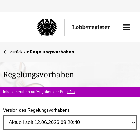
Direk
zum
Men
Lobbyregister
Inhal
öffne
Sie
zurück zu:
Regelungsvorhaben
befinden
sich
Regelungsvorhaben
hier:
Inhalte beruhen auf Angaben der IV -
Infos
Version des Regelungsvorhabens