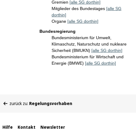
Gremien
[alle SG dorthin]
Mitglieder des Bundestages
[alle SG
dorthin]
Organe
[alle SG dorthin]
Bundesregierung
Bundesministerium für Umwelt,
Klimaschutz, Naturschutz und nukleare
Sicherheit (BMUKN)
[alle SG dorthin]
Bundesministerium für Wirtschaft und
Energie (BMWE)
[alle SG dorthin]
Sie
zurück zu:
Regelungsvorhaben
befinden
sich
hier:
Interne
Hilfe
Kontakt
Newsletter